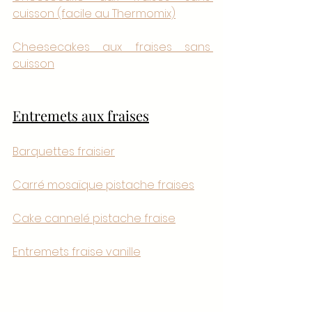
cuisson (facile au Thermomix)
Cheesecakes aux fraises sans 
cuisson
Entremets aux fraises
Barquettes fraisier
Carré mosaïque pistache fraises
Cake cannelé pistache fraise
Entremets fraise vanille