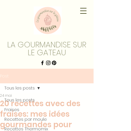
LA GOURMANDISE SUR
LE GATEAU
Post
Tous les posts
24 mai
Tous les posts
20 recettes avec des
Fraises
fraises: mes idées
Recettes par moule
gourmandes pour
Recettes Thermomix