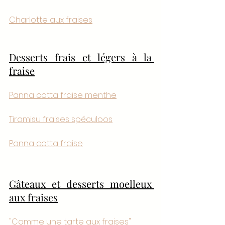
Charlotte aux fraises
Desserts frais et légers à la 
fraise
Panna cotta fraise menthe
Tiramisu fraises spéculoos
Panna cotta fraise
Gâteaux et desserts moelleux 
aux fraises
"Comme une tarte aux fraises"