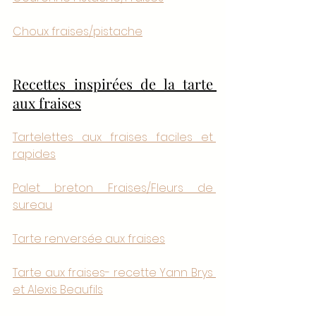
Choux fraises/pistache
Recettes inspirées de la tarte 
aux fraises
Tartelettes aux fraises faciles et 
rapides
Palet breton Fraises/Fleurs de 
sureau
Tarte renversée aux fraises
Tarte aux fraises- recette Yann Brys 
et Alexis Beaufils