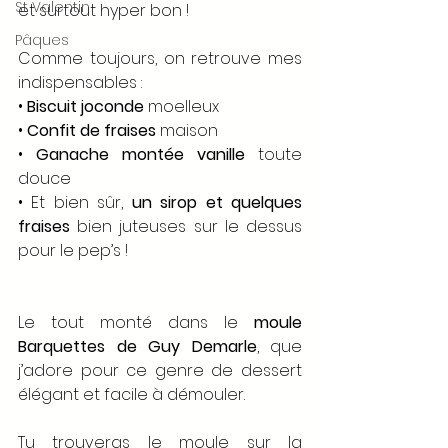
St Valentin
et surtout hyper bon !
Pâques
Comme toujours, on retrouve mes 
indispensables :
• 
Biscuit joconde
 moelleux 
• 
Confit de fraises
 maison 
• 
Ganache montée vanille
 toute 
douce 
• Et bien sûr, 
un sirop et quelques 
fraises
 bien juteuses sur le dessus 
pour le pep’s !
Le tout monté dans le 
moule 
Barquettes de Guy Demarle
, que 
j’adore pour ce genre de dessert 
élégant et facile à démouler.
Tu trouveras le moule sur la 