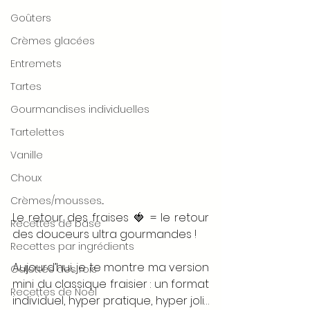
Goûters
Crèmes glacées
Entremets
Tartes
Gourmandises individuelles
Tartelettes
Vanille
Choux
Crèmes/mousses...
Le retour des fraises 🍓 = le retour 
Recettes de base
des douceurs ultra gourmandes !
Recettes par ingrédients
Aujourd’hui, je te montre ma version 
Galettes des rois
mini du classique fraisier : un format 
Recettes de Noël
individuel, hyper pratique, hyper joli… 