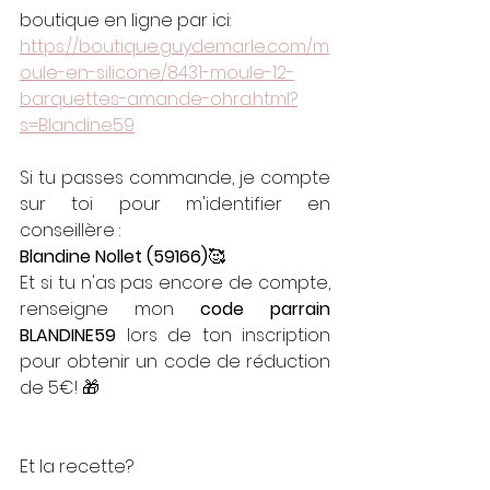
boutique en ligne par ici:
https://boutique.guydemarle.com/m
oule-en-silicone/8431-moule-12-
barquettes-amande-ohra.html?
s=Blandine59
Si tu passes commande, je compte 
sur toi pour m'identifier en 
conseillère : 
Blandine Nollet (59166)
🥰
Et si tu n'as pas encore de compte, 
renseigne mon 
code parrain 
BLANDINE59
 lors de ton inscription 
pour obtenir un code de réduction 
de 5€! 🎁
Et la recette?