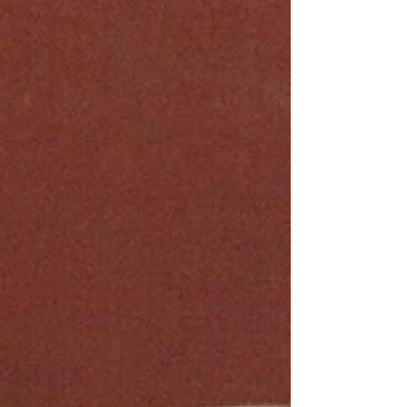
confirme dès la première bouchée. Cet entremets
se compose de: Un crémeux caramel fondant et
parfumé Un biscuit madeleine bien moelleux Un
croustillant spéculoos irrésisti