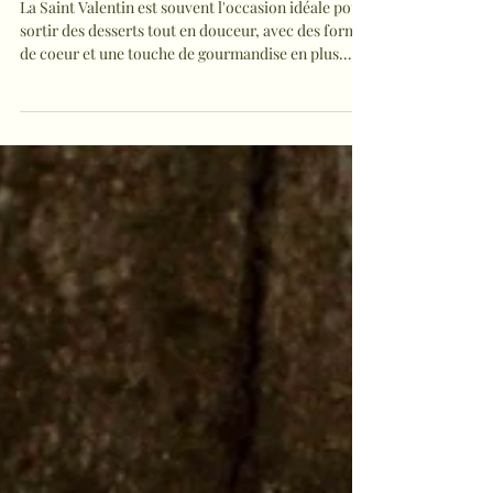
Saint Valentin
La Saint Valentin est souvent l'occasion idéale pour
sortir des desserts tout en douceur, avec des formes
de coeur et une touche de gourmandise en plus.
Mais après tout, les gâteaux en forme de coeur ne
sont pas réservés à une seule journée dans l'année!
Que ce soit pour la Saint Valentin, un anniversaire,
une occasion spéciale ou simplement pour le plaisir
de faire (et manger) un joli dessert, ces recettes
trouvent toujours leur place. C'est pourquoi j'ai
regroupé ici plusie