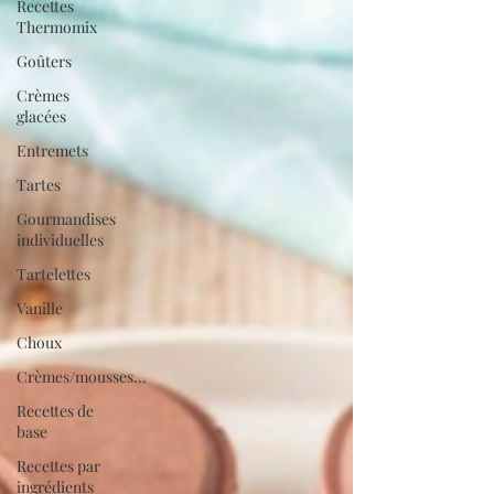
Recettes
Thermomix
Goûters
Crèmes
glacées
Entremets
Tartes
Gourmandises
individuelles
Tartelettes
Vanille
Choux
Crèmes/mousses...
Recettes de
base
Recettes par
ingrédients