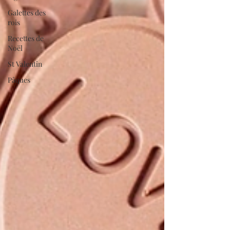
Galettes des
rois
Recettes de
Noël
St Valentin
Pâques