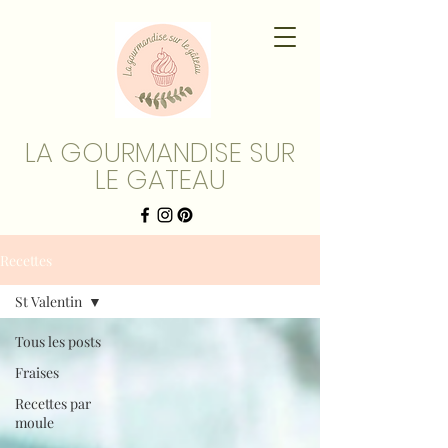
LA GOURMANDISE SUR
LE GATEAU
Recettes
St Valentin
Tous les posts
Fraises
Recettes par
moule