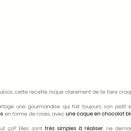
uloos, cette recette risque clairement de te faire craq
partage une gourmandise qui fait toujours son petit e
os
 en forme de roses, avec 
une coque en chocolat b
ut ça? Elles sont 
très simples à réaliser
, ne dema