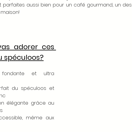
nt parfaites aussi bien pour un café gourmand, un dess
 maison!
vas adorer ces 
au spéculoos?
fondante et ultra 
fait du spéculoos et 
anc
on élégante grâce au 
es
ccessible, même aux 