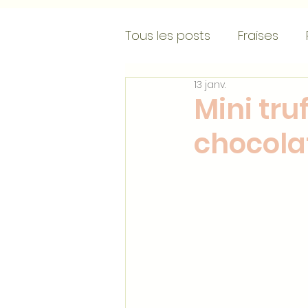
Tous les posts
Fraises
13 janv.
Crèmes glacées
Entr
Mini tru
chocola
Choux
Crèmes/mousse
Galettes des rois
Rec