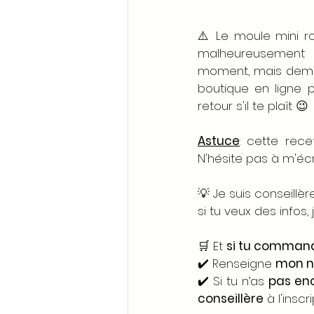
⚠️ Le moule mini r
malheureusement 
moment, mais deman
boutique en ligne p
retour s'il te plaît 😉
Astuce
: cette rece
N'hésite pas à m'écri
💡 Je suis conseillè
si tu veux des infos, 
🛒 Et 
si tu comman
✔️ Renseigne 
mon no
✔️ Si tu n’as 
pas en
conseillère
 à l'inscri