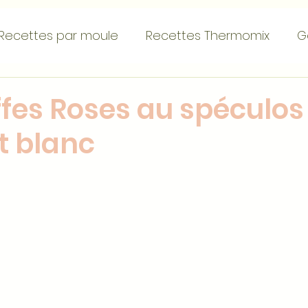
Recettes par moule
Recettes Thermomix
G
emets
Tartes
Gourmandises individuelles
ffes Roses au spéculos
t blanc
s...
Recettes de base
Recettes par ingréd
ettes de Noël
St Valentin
Pâques