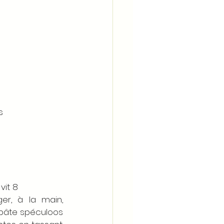
s 
vit 8
er, à la main, 
avec le mascarpone et la pâte spéculoos 