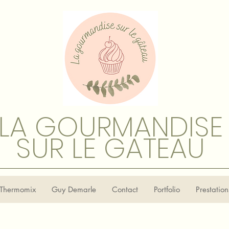
LA GOURMANDISE
SUR LE GATEAU
Thermomix
Guy Demarle
Contact
Portfolio
Prestatio