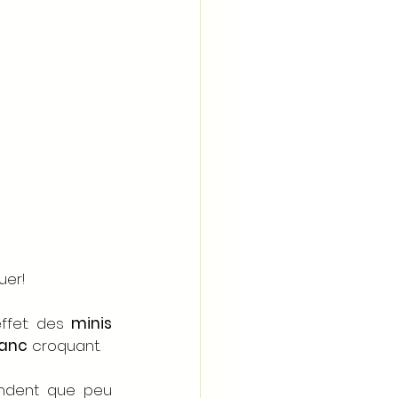
uer!
ffet: des 
minis 
lanc
 croquant.
ndent que peu 