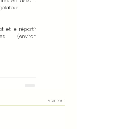
ntes en tassant
gélateur 
 et le répartir 
s (environ 
Voir tout