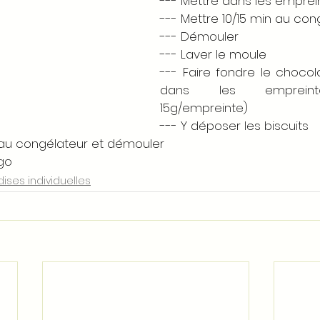
--- Mettre dans les emprei
--- Mettre 10/15 min au con
--- Démouler 
--- Laver le moule
--- Faire fondre le chocolat
dans les empreinte
15g/empreinte)
--- Y déposer les biscuits
 au congélateur et démouler 
igo
ses individuelles