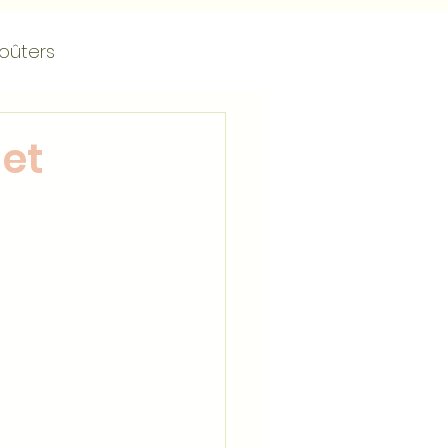
oûters
Tartelettes
Vanille
 et
ients