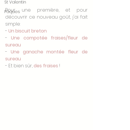
St Valentin
Pour une première, et pour 
Pâques
découvrir ce nouveau goût, j'ai fait 
simple:
- 
Un biscuit breton 
- 
Une compotée fraises/fleur de 
sureau
- 
Une ganache montée fleur de 
sureau
- Et bien sûr, 
des fraises
 !