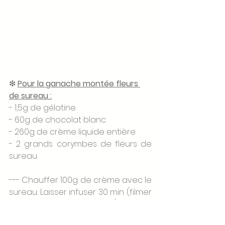
❇ 
Pour la ganache montée fleurs 
de sureau :
- 1,5g de gélatine 
- 60g de chocolat blanc 
- 260g de crème liquide entière
- 2 grands corymbes de fleurs de 
sureau 
--- Chauffer 100g de crème avec le 
sureau. Laisser infuser 30 min (filmer 
la casserole pour l'infusion)
--- Réhydrater la gélatine dans de 