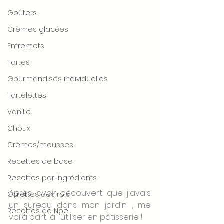
Goûters
Crèmes glacées
Entremets
Tartes
Gourmandises individuelles
Tartelettes
Vanille
Choux
Crèmes/mousses...
Recettes de base
Recettes par ingrédients
Après avoir découvert que j'avais 
Galettes des rois
un sureau dans mon jardin , me 
Recettes de Noël
voilà parti à l'utiliser en pâtisserie !