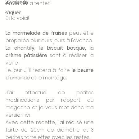
St Valentin
envie de la tenter! 
Pâques
Et la voici! 
La marmelade de fraises
 peut être 
préparée plusieurs jours à l'avance. 
La chantilly, le biscuit basque, la 
crème pâtissière
 sont à réaliser la 
veille. 
Le jour J, il restera à faire 
le beurre 
d'amande
 et le montage.
J'ai effectué de petites 
modifications par rapport au 
magazine et je vous met donc ma 
version ici. 
Avec cette recette, j'ai réalisé une 
tarte de 20cm de diamètre et 3 
petites tartelettes avec les restes. 