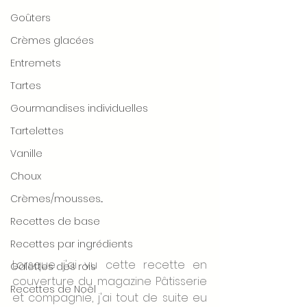
Goûters
Crèmes glacées
Entremets
Tartes
Gourmandises individuelles
Tartelettes
Vanille
Choux
Crèmes/mousses...
Recettes de base
Recettes par ingrédients
Lorsque j'ai vu cette recette en 
Galettes des rois
couverture du magazine Pâtisserie 
Recettes de Noël
et compagnie, j'ai tout de suite eu 