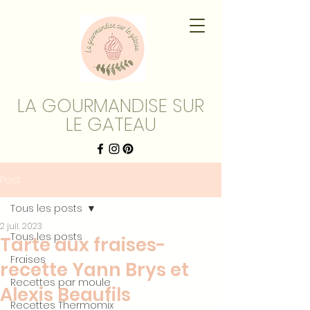
LA GOURMANDISE SUR
LE GATEAU
Post
Tous les posts
2 juil. 2023
Tous les posts
Tarte aux fraises-
Fraises
recette Yann Brys et
Recettes par moule
Alexis Beaufils
Recettes Thermomix