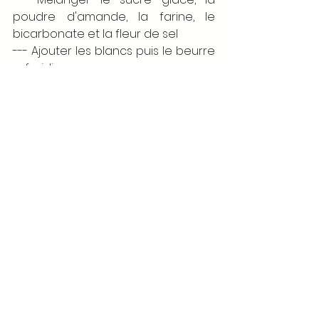
poudre d'amande, la farine, le 
bicarbonate et la fleur de sel 
--- Ajouter les blancs puis le beurre 
refroidi 
--- Ajouter les pépites de chocolat 
--- Couler dans les empreintes 
--- Recouvrir d'une toile de cuisson 
--- Enfourner 15min à 170°C 
--- Démouler 
--- Laver le moule
--- Mettre 5/6g de chocolat dans 
chaque empreinte
--- Mettre 5min dans le four encore 
chaud le temps qu'il fonde
--- Tapoter pour étaler 
--- Poser les financiers dans les 
empreintes sans appuyer
--- Mettre 30/45min au frigo ou 