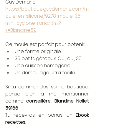
Guy Demarle:
https://boutique.guydemarle.com/m
oule-en-silicone/9278-moule-35-
mini-cyclone-rond.html?
s=Blandine59
Ce moule est parfait pour obtenir:
Une forme originale
35 petits gâteaux! Oui, oui, 35!!
Une cuisson homogène
Un démoulage ultra facile
Si tu commandes sur la boutique, 
pense bien à me mentionner 
comme 
conseillère: Blandine Nollet 
59166
Tu recevras en bonus, un 
Ebook 
recettes.