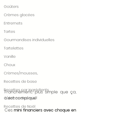
Goûters
Crèmes glacées
Entremets
Tartes
Gourmandises individuelles
Tartelettes
Vanille
Choux
Crèmes/mousses...
Recettes de base
Recettes par ingrédients
Franchement... plus simple que ça, 
c'est compliqué! 
Galettes des rois
Recettes de Noël
Ces 
mini financiers avec choque en 