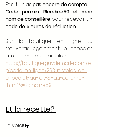
Et si tu n'as 
pas encore de compte
: 
Code parrain: Blandine59 et mon 
nom de conseillère
 pour recevoir un 
code de 5 euros de réduction.
Sur la boutique en ligne, tu 
trouveras également le chocolat 
au caramel que j'ai utilisé:
https://boutique.guydemarle.com/e
picerie-en-ligne/293-pistoles-de-
chocolat-au-lait-31-au-caramel-
1.html?s=Blandine59
Et la recette? 
La voici! 📖