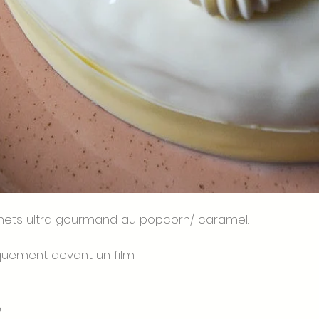
emets ultra gourmand au popcorn/ caramel. 
quement devant un film.
e