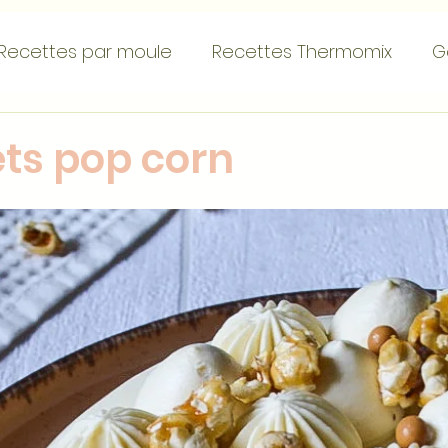
Recettes par moule
Recettes Thermomix
G
emets
Tartes
Gourmandises individuelles
ts pop corn
s...
Recettes de base
Recettes par ingréd
ettes de Noël
St Valentin
Pâques