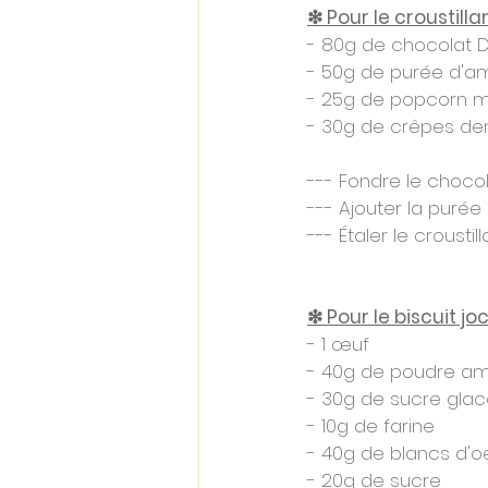
❇ Pour le croustilla
- 80g de chocolat 
- 50g de purée d'
- 25g de popcorn m
- 30g de crêpes den
--- Fondre le chocol
--- Ajouter la puré
--- Étaler le croustil
❇ Pour le biscuit jo
- 1 œuf 
- 40g de poudre a
- 30g de sucre glac
- 10g de farine 
- 40g de blancs d'o
- 20g de sucre 