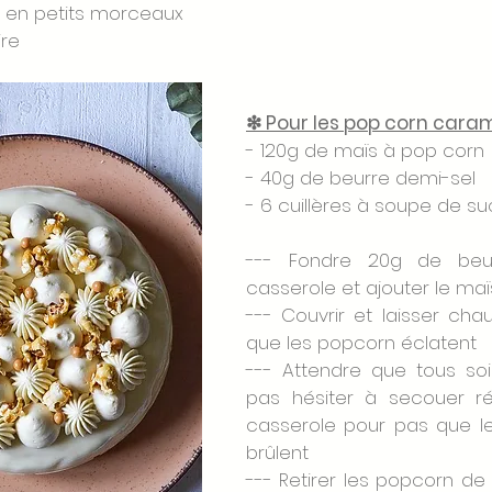
re en petits morceaux
ire
❇ Pour les pop corn caramé
- 120g de maïs à pop corn
- 40g de beurre demi-sel
- 6 cuillères à soupe de su
--- Fondre 20g de beu
casserole et ajouter le maï
--- Couvrir et laisser chau
que les popcorn éclatent
--- Attendre que tous soie
pas hésiter à secouer ré
casserole pour pas que l
brûlent
--- Retirer les popcorn de 