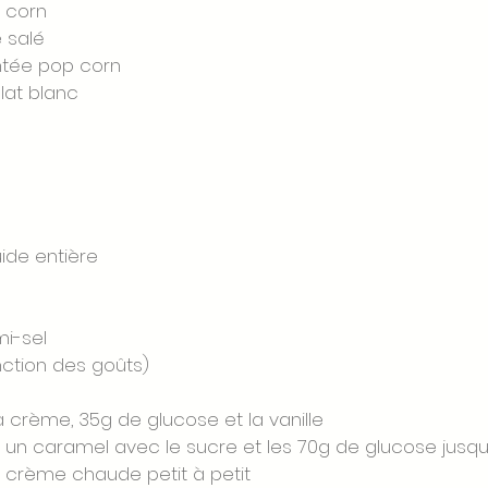
p corn
 salé 
tée pop corn
at blanc 
ide entière 
 
i-sel 
onction des goûts)
 la crème, 35g de glucose et la vanille 
ire un caramel avec le sucre et les 70g de glucose jusqu
a crème chaude petit à petit