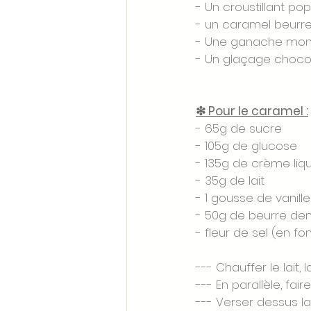
- Un croustillant po
- un caramel beurre
- Une ganache mon
- Un glaçage chocol
❇ Pour le caramel :
- 65g de sucre 
- 105g de glucose 
- 135g de crème liqu
- 35g de lait 
- 1 gousse de vanille
- 50g de beurre dem
- fleur de sel (en f
--- Chauffer le lait,
--- En parallèle, fa
--- Verser dessus l