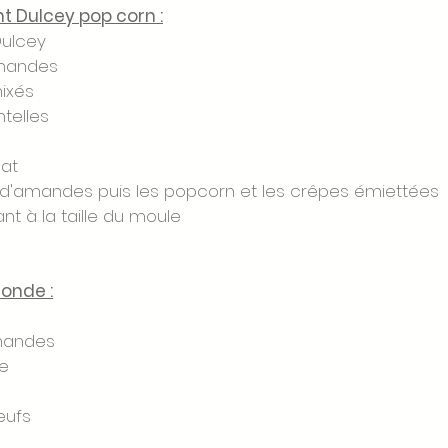
nt Dulcey pop corn :
Dulcey
amandes
ixés
telles
at 
e d'amandes puis les popcorn et les crêpes émiettées
lant à la taille du moule
conde :
mandes 
e 
eufs