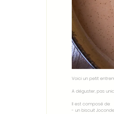
Voici un petit entr
A déguster, pas uni
Il est composé de:
- un biscuit Jocond