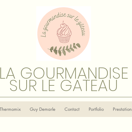
LA GOURMANDISE
SUR LE GATEAU
Thermomix
Guy Demarle
Contact
Portfolio
Prestatio