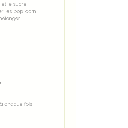
 et le sucre
er les pop corn 
 mélanger
r
 à chaque fois