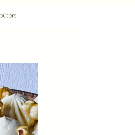
oûters
Tartelettes
Vanille
ients