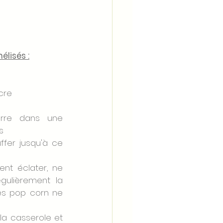
lisés :
cre
rre dans une 
s
ffer jusqu'à ce 
nt éclater, ne 
gulièrement la 
es pop corn ne 
la casserole et 