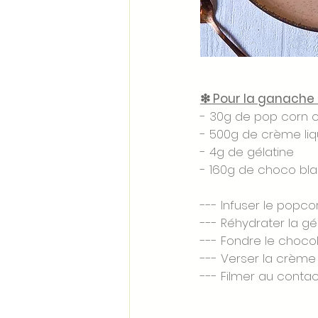
❇ Pour la ganache 
- 30g de pop corn 
- 500g de crème liq
- 4g de gélatine 
- 160g de choco bla
--- Infuser le popc
--- Réhydrater la gé
--- Fondre le chocol
--- Verser la crème
--- Filmer au contact