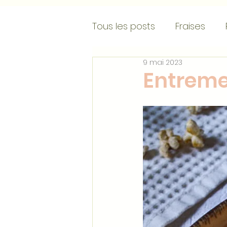
Tous les posts
Fraises
9 mai 2023
Crèmes glacées
Entr
Entreme
Choux
Crèmes/mousse
Galettes des rois
Rec