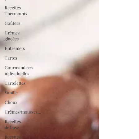
Recettes
Thermomix
Goûters
Crèmes
glacées
Entremets
Tartes
Gourmandises
individuelles
Tartelettes
Vanille
Choux
Crèmes/mousses...
Recettes
de base
Recettes