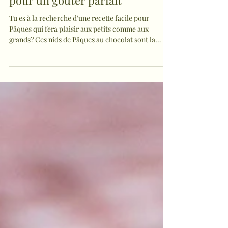
recette facile et gourmande
pour un goûter parfait
Tu es à la recherche d'une recette facile pour
Pâques qui fera plaisir aux petits comme aux
grands? Ces nids de Pâques au chocolat sont la
solution idéale: gourmands, moelleux et
visuellement adorables :) Avec leur forme élégante
et leur coeur généreux en ganache, ils sont parfaits
pour un goûter festif ou une table de Pâques
réussie. Le secret de jolis nids de pâques au
chocolat bien réguliers Pour obtenir de beaux
gâteaux bien formés, j'utilise le moule Savarins Guy
Demarl