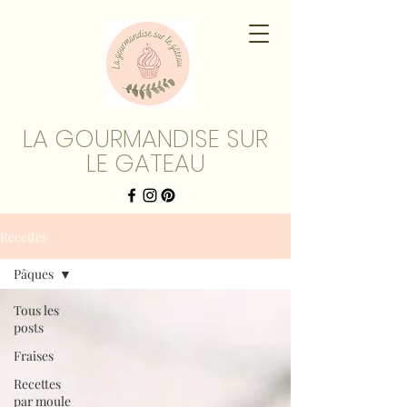
LA GOURMANDISE SUR
LE GATEAU
Recettes
Pâques
Tous les
posts
Fraises
Recettes
par moule