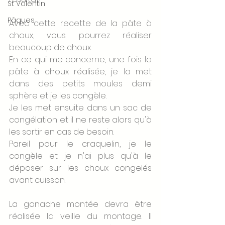
St Valentin
Pâques
Avec cette recette de la pâte à 
choux, vous pourrez réaliser 
beaucoup de choux. 
En ce qui me concerne, une fois la 
pâte à choux réalisée, je la met 
dans des petits moules demi 
sphère et je les congèle. 
Je les met ensuite dans un sac de 
congélation et il ne reste alors qu'à 
les sortir en cas de besoin. 
Pareil pour le craquelin, je le 
congèle et je n'ai plus qu'à le 
déposer sur les choux congelés 
avant cuisson. 
La ganache montée devra être 
réalisée la veille du montage. Il 