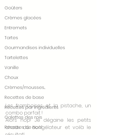
Goûters
Crèmes glacées
Entremets
Tartes
Gourmandises individuelles
Tartelettes
Vanille
Choux
Crèmes/mousses...
Recettes de base
Les framboises et la pistache, un 
Recettes par ingrédients
combo parfait !
Galettes des rois
Alors hop! Je dégaine les petits 
choux du congélateur et voilà le 
Recettes de Noël
résultat!