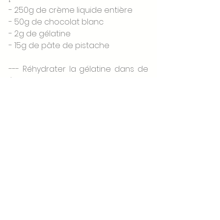
- 250g de crème liquide entière 
- 50g de chocolat blanc 
- 2g de gélatine 
- 15g de pâte de pistache
--- Réhydrater la gélatine dans de 
l'eau bien froide
--- Fondre le chocolat puis y 
ajouter la pâte de pistache 
--- Chauffer la crème et la verser 
en 3 fois sur le chocolat en 
émulsionnant bien entre chaque 
ajout
--- Filmer au contact et garder mini 
6h au frigo avant de monter