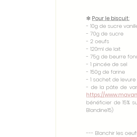
❇ 
Pour le biscuit:
- 10g de sucre vanill
- 70g de sucre
- 2 oeufs 
- 120ml de lait
- 75g de beurre fon
- 1 pincée de sel
- 150g de farine 
- 1 sachet de levur
- de la pâte de van
https://www.mava
bénéficier de 15% su
Blandine15)
--- Blanchir les oeuf