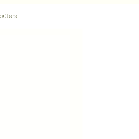
oûters
Tartelettes
Vanille
ients