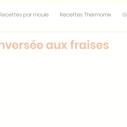
Recettes par moule
Recettes Thermomix
G
emets
Tartes
Gourmandises individuelles
nversée aux fraises
s...
Recettes de base
Recettes par ingréd
ettes de Noël
St Valentin
Pâques