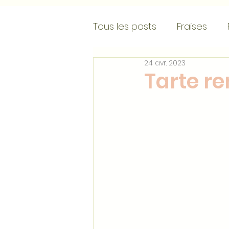
Tous les posts
Fraises
24 avr. 2023
Crèmes glacées
Entr
Tarte re
Choux
Crèmes/mousse
Galettes des rois
Rec