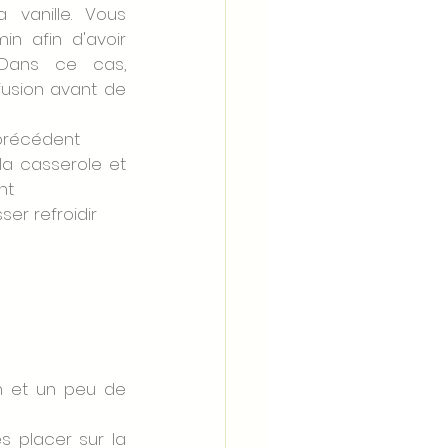
 vanille. Vous 
in afin d'avoir 
ans ce cas, 
nfusion avant de 
précédent 
la casserole et 
nt 
ser refroidir 
n et un peu de 
s placer sur la 