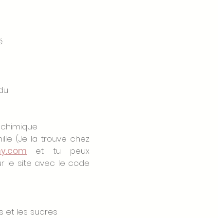
é
du 
e chimique
ille (Je la trouve chez
ny.com
et tu peux 
r le site avec le code 
s et les sucres