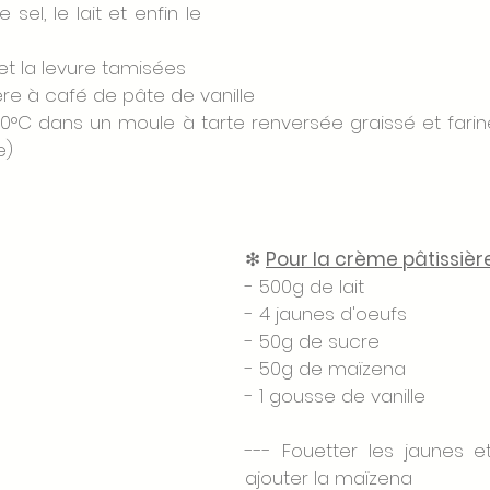
 sel, le lait et enfin le 
 et la levure tamisées
lère à café de pâte de vanille
50°C dans un moule à tarte renversée graissé et fariné
e)
❇ 
Pour la crème pâtissière 
- 500g de lait 
- 4 jaunes d'oeufs
- 50g de sucre
- 50g de maïzena 
- 1 gousse de vanille 
--- Fouetter les jaunes et
ajouter la maïzena 