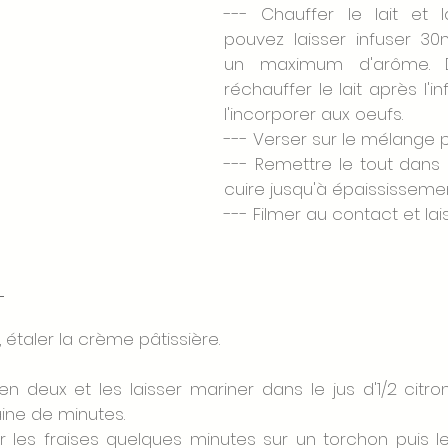
--- Chauffer le lait et la
pouvez laisser infuser 30m
un maximum d'arôme. D
réchauffer le lait après l'i
l'incorporer aux oeufs.  
--- Verser sur le mélange 
--- Remettre le tout dans 
cuire jusqu'à épaississeme
--- Filmer au contact et lais
 
i, étaler la crème pâtissière. 
en deux et les laisser mariner dans le jus d'1/2 citro
ine de minutes.
er les fraises quelques minutes sur un torchon puis le