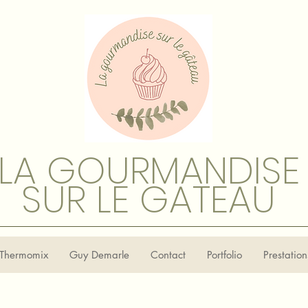
LA GOURMANDISE
SUR LE GATEAU
Thermomix
Guy Demarle
Contact
Portfolio
Prestatio