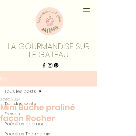
LA GOURMANDISE SUR
LE GATEAU
Post
Tous les posts
3 déc. 2024
Tous les posts
Mini Bûche praliné
Fraises
façon Rocher
Recettes par moule
Recettes Thermomix