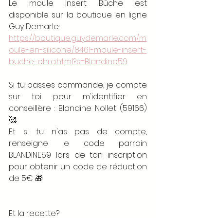
Le moule Insert Bûche est 
disponible sur la boutique en ligne 
Guy Demarle: 
https://boutique.guydemarle.com/m
oule-en-silicone/8461-moule-insert-
buche-ohra.html?s=Blandine59
Si tu passes commande, je compte 
sur toi pour m'identifier en 
conseillère : Blandine Nollet (59166)
🥰
Et si tu n'as pas de compte, 
renseigne le code parrain 
BLANDINE59 lors de ton inscription 
pour obtenir un code de réduction 
de 5€ 🎁
Et la recette?