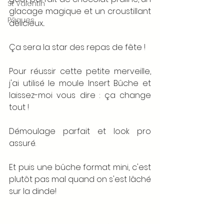
St Valentin
glacage magique et un croustillant 
Pâques
délicieux... 
Ça sera la star des repas de fête ! 
Pour réussir cette petite merveille, 
j'ai utilisé le moule Insert Bûche et 
laissez-moi vous dire : ça change 
tout ! 
Démoulage parfait et look pro 
assuré.
Et puis une bûche format mini, c'est 
plutôt pas mal quand on s'est lâché 
sur la dinde!