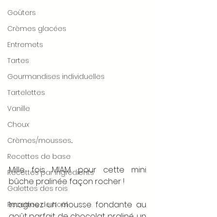
Goûters
Crèmes glacées
Entremets
Tartes
Gourmandises individuelles
Tartelettes
Vanille
Choux
Crèmes/mousses...
Recettes de base
Mille fois MIAM pour cette mini 
Recettes par ingrédients
bûche pralinée façon rocher ! 
Galettes des rois
Imaginez un mousse fondante au 
Recettes de Noël
goût parfait de chocolat praliné, un 