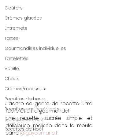
Goûters
Crèmes glacées
Entremets
Tartes
Gourmandises individuelles
Tartelettes
Vanille
Choux
Crèmes/mousses...
Recettes de base
J'adore ce genre de recette ultra 
Recettes par ingrédients
facile et ultra gourmande! 
Une recette sucrée simple et 
Galettes des rois
délicieuse réalisée dans le moule 
Recettes de Noël
carré 
@guydemarle
 !