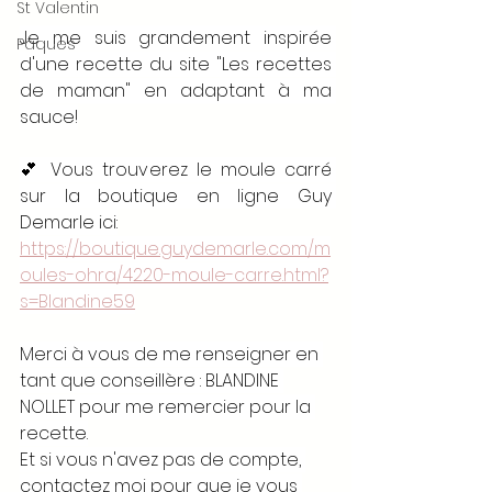
St Valentin
Je me suis grandement inspirée 
Pâques
d'une recette du site "Les recettes 
de maman" en adaptant à ma 
sauce!
💕 Vous trouverez le moule carré 
sur la boutique en ligne Guy 
Demarle ici:
https://boutique.guydemarle.com/m
oules-ohra/4220-moule-carre.html?
s=Blandine59
Merci à vous de me renseigner en 
tant que conseillère : BLANDINE 
NOLLET pour me remercier pour la 
recette.
Et si vous n'avez pas de compte, 
contactez moi pour que je vous 