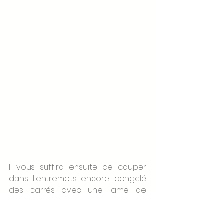
Il vous suffira ensuite de couper 
dans l'entremets encore congelé 
des carrés avec une lame de 
couteau que vous aurez passé 
sous l'eau chaude et de décorer 