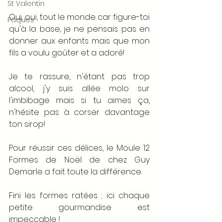
St Valentin
Oui, oui, tout le monde car figure-toi 
Pâques
qu'à la base, je ne pensais pas en 
donner aux enfants mais que mon 
fils a voulu goûter et a adoré! 
Je te rassure, n'étant pas trop 
alcool, j'y suis allée molo sur 
l'imbibage mais si tu aimes ça, 
n'hésite pas à corser davantage 
ton sirop!
Pour réussir ces délices, le Moule 12 
Formes de Noël de chez Guy 
Demarle a fait toute la différence.
Fini les formes ratées ; ici chaque 
petite gourmandise est 
impeccable !