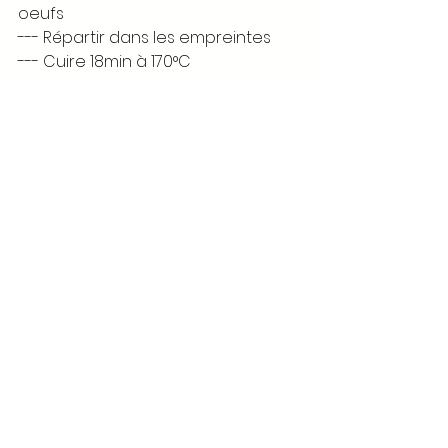
oeufs
--- Répartir dans les empreintes
--- Cuire 18min à 170°C 
--- Démouler et remettre 5min au 
four pour qu'ils dorent
--- Imbiber avec le sirop
--- 
Pour le sirop:
- 30g de cointreau
- 10g de sucre
- 15g d'eau chaude
--- Mélanger le tout
--- A l'aide d'un pinceau, imbiber les 
biscuits
Recettes de Noël