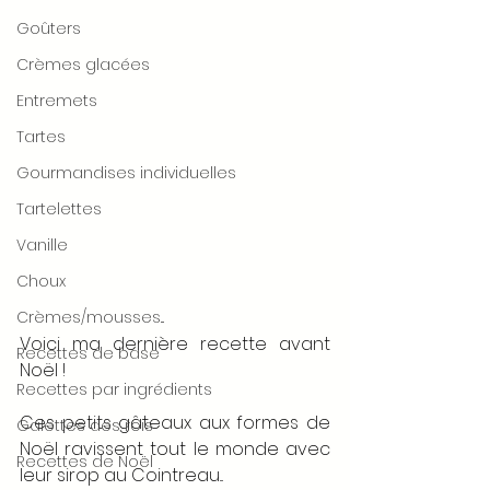
Goûters
Crèmes glacées
Entremets
Tartes
Gourmandises individuelles
Tartelettes
Vanille
Choux
Crèmes/mousses...
Voici ma dernière recette avant 
Recettes de base
Noël ! 
Recettes par ingrédients
Ces petits gâteaux aux formes de 
Galettes des rois
Noël ravissent tout le monde avec 
Recettes de Noël
leur sirop au Cointreau... 