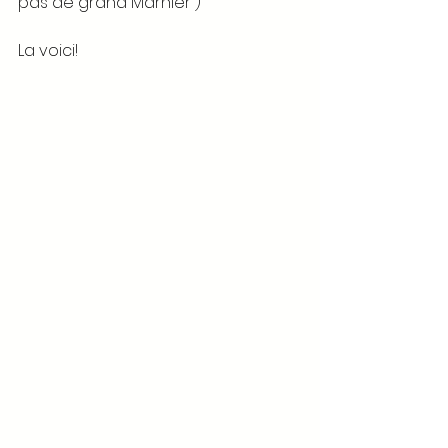
pas de grand Marnier )
La voici! 