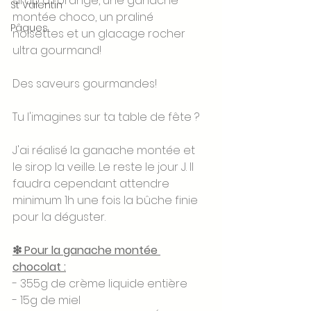
sirop à l'orange, une ganache 
St Valentin
montée choco, un praliné 
Pâques
noisettes et un glacage rocher 
ultra gourmand! 
Des saveurs gourmandes! 
Tu l'imagines sur ta table de fête ? 
J'ai réalisé la ganache montée et 
le sirop la veille. Le reste le jour J. Il 
faudra cependant attendre 
minimum 1h une fois la bûche finie 
pour la déguster.
❇ Pour la ganache montée 
chocolat :
- 355g de crème liquide entière 
- 15g de miel 