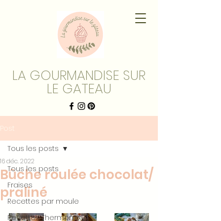
LA GOURMANDISE SUR
LE GATEAU
Post
Tous les posts
16 déc. 2022
Tous les posts
Bûche roulée chocolat/
Fraises
praliné
Recettes par moule
Recettes Thermomix