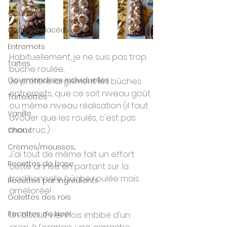
Goûters
Crèmes glacées
Entremets
Habituellement, je ne suis pas trop 
Tartes
bûche roulée...
Gourmandises individuelles
Je préfère largement les bûches 
entremets, que ce soit niveau goût 
Tartelettes
ou même niveau réalisation (il faut 
Vanille
avouer que les roulés, c'est pas 
mon truc...)
Choux
Crèmes/mousses...
J'ai tout de même fait un effort 
Recettes de base
cette année en partant sur la 
traditionnelle bûche roulée mais 
Recettes par ingrédients
améliorée! 
Galettes des rois
Recettes de Noël
Un biscuit viennois imbibé d'un 